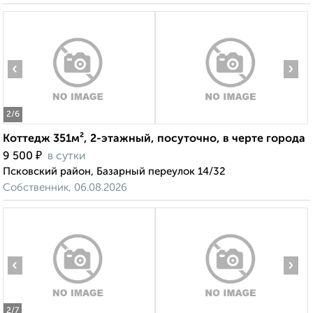
‹
›
2
/6
Коттедж 351м², 2-этажный, посуточно, в черте города
₽
9 500
в сутки
Псковский район, Базарный переулок 14/32
Собственник, 06.08.2026
‹
›
2
/7