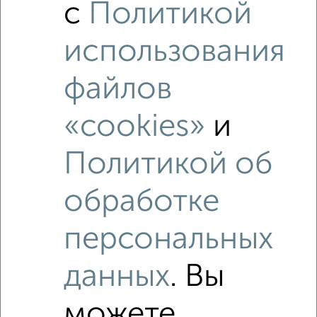
с
Политикой
‹
›
использования
2
/4
файлов
1-к квартира, на длительный срок, 38м², 3/9 этаж
₽
8 000
в месяц
«cookies»
и
район Колмово район, Большая Санкт-Петербургская 120
Агентство, 07.08.2026
Политикой об
обработке
‹
›
персональных
2
/4
данных
. Вы
1-к квартира, на длительный срок, 38м², 3/9 этаж
₽
8 000
в месяц
можете