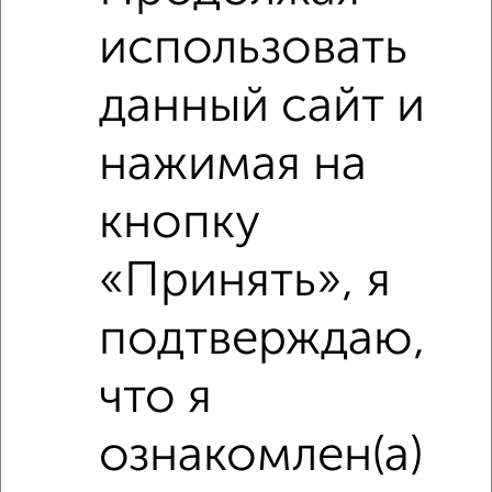
использовать
данный сайт и
нажимая на
кнопку
«Принять», я
подтверждаю,
Рядом, с меньшей ценой
Недалеко от Большая Санкт-Петербургская 124 с ценой
ниже
что я
ознакомлен(а)