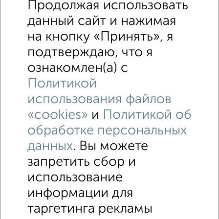
Продолжая использовать
данный сайт и нажимая
на кнопку «Принять», я
подтверждаю, что я
ознакомлен(а) с
Политикой
использования файлов
«cookies»
и
Политикой об
обработке персональных
данных
. Вы можете
запретить сбор и
использование
↑ НАВЕРХ К МЕНЮ
информации для
таргетинга рекламы
ИЖС
СНТ
В черте города