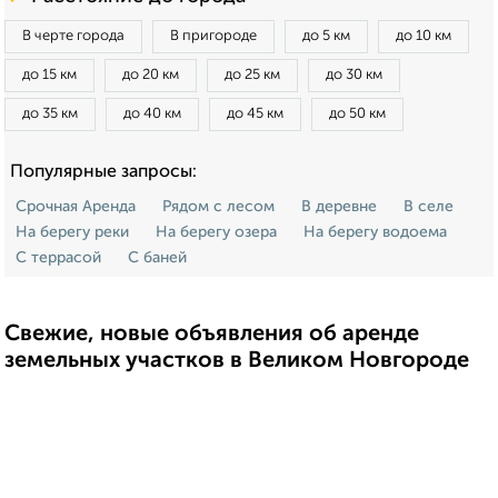
В черте города
В пригороде
до 5 км
до 10 км
до 15 км
до 20 км
до 25 км
до 30 км
до 35 км
до 40 км
до 45 км
до 50 км
Популярные запросы:
Срочная Аренда
Рядом с лесом
В деревне
В селе
На берегу реки
На берегу озера
На берегу водоема
С террасой
С баней
Свежие, новые объявления об аренде
земельных участков в Великом Новгороде