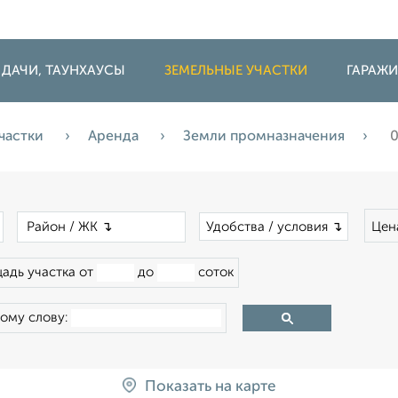
 ДАЧИ, ТАУНХАУСЫ
ЗЕМЕЛЬНЫЕ УЧАСТКИ
ГАРАЖ
частки
Аренда
Земли промназначения
×
×
Удобства / условия ↴
Цен
адь участка от
до
соток
ому слову:
Показать на карте