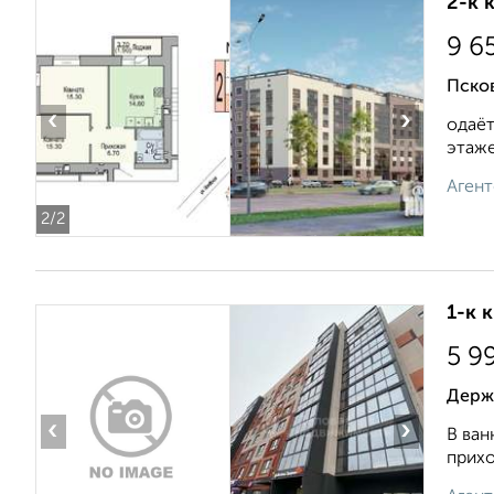
2-к 
9 6
Псков
‹
›
одаёт
этаже.
Агент
2
/2
1-к 
5 9
Держа
‹
›
В ван
прихо