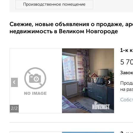
Производственное помещение
Свежие, новые объявления о продаже, а
недвижимость в Великом Новгороде
1-к 
5 7
Завок
‹
›
Прода
на ра
Собст
2
/2