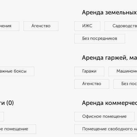
Аренда земельных 
чения
Агенство
ИЖС
Садоводст
Без посредников
Аренда гаржей, м
ражные боксы
Гаражи
Машиноме
Агенство
Без по
и (0)
Аренда коммерчес
Офисное помещение
ое помещение
Помещение свободного н