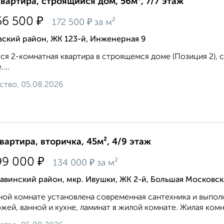
квартира, строящийся дом, 56м², 7/7 этаж
₽
56 500
₽
172 500
за м²
ский район, ЖК 123-й, Инженерная 9
ся 2-комнатная квартира в строящемся доме (Позиция 2), ср
...
ство, 05.08.2026
квартира, вторичка, 45м², 4/9 этаж
₽
99 000
₽
134 000
за м²
винский район, мкр. Ивушки, ЖК 2-й, Большая Московск
ной комнате установлена современная сантехника и выполн
жей, ванной и кухне, ламинат в жилой комнате. Жилая комна