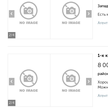
Запад
‹
›
Есть 
Агент
2
/4
1-к 
8 0
район
‹
›
Хорош
Можно
Агент
2
/4