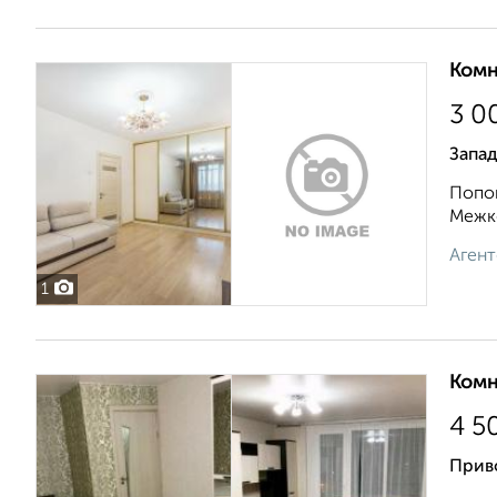
Комн
3 0
Запад
Попов
Межко
Агент
1
Комн
4 5
Приво