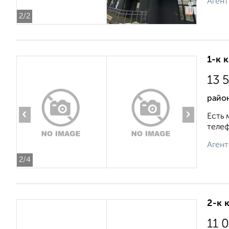
Агент
2
/2
1-к 
13 
райо
‹
›
Есть 
телеф
Агент
2
/4
2-к 
11 