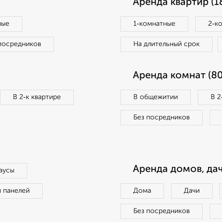
Аренда квартир (1
ные
1‑комнатные
2‑к
посредников
На длительный срок
Аренда комнат (80
В 2‑к квартире
В общежитии
В 2
Без посредников
Аренда домов, дач
аусы
п панелей
Дома
Дачи
Без посредников