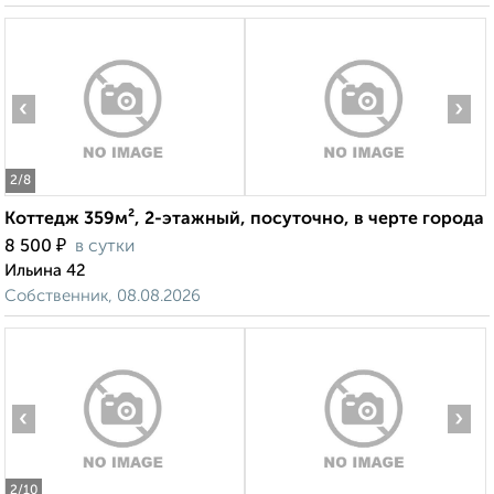
‹
›
2
/8
Коттедж 359м², 2-этажный, посуточно, в черте города
₽
8 500
в сутки
Ильина 42
Собственник, 08.08.2026
‹
›
2
/10