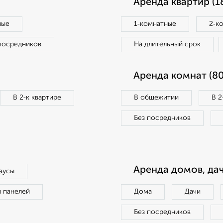
Аренда квартир (1
ные
1‑комнатные
2‑к
посредников
На длительный срок
Аренда комнат (80
В 2‑к квартире
В общежитии
В 2
Без посредников
Аренда домов, дач
аусы
п панелей
Дома
Дачи
Без посредников