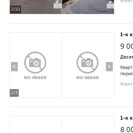
Агент
2
/10
1-к 
9 0
Деся
‹
›
Кварт
перио
Агент
2
/3
1-к 
8 0