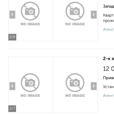
Запа
‹
›
Кварт
прожи
Агент
2
/6
2-к 
12 
Приво
‹
›
Устан
Агент
2
/7