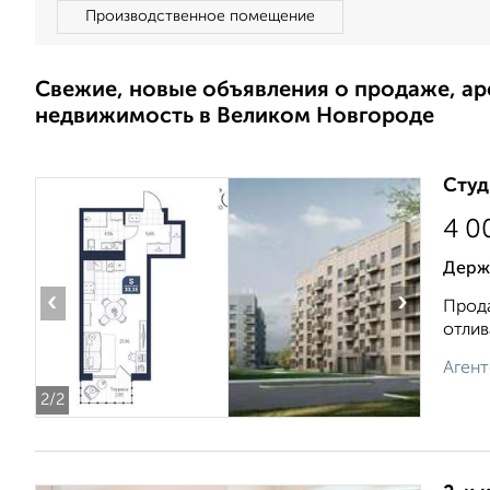
Производственное помещение
Свежие, новые объявления о продаже, а
недвижимость в Великом Новгороде
Студ
4 0
Держа
‹
›
Прода
отлив
Агент
2
/2