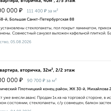
квартира, вторичка, 40м², 2/5 этаж
₽
00 000
₽
111 400
за м²
8-й, Большая Санкт-Петербургская 88
 установлены стеклопакеты, пол покрыт ламинатом, прихож
нены. Совместный санузел выложен кафельной плиткой. Ба
ство, 05.08.2026
квартира, вторичка, 32м², 2/2 этаж
₽
00 000
₽
90 700
за м²
рический Плотницкий конец район, ЖК 30-й, Михайлова 
т уже внесли аванс Продам 1к.кв на торговой стороне, в и
ом состоянии, стеклопакеты, с/у совмещен, балкон застекл