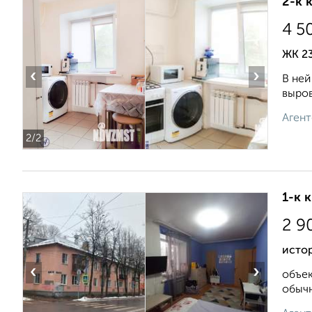
2-к 
4 5
ЖК 23
‹
›
В ней
выров
Агент
2
/2
1-к 
2 9
исто
‹
›
объек
обычн