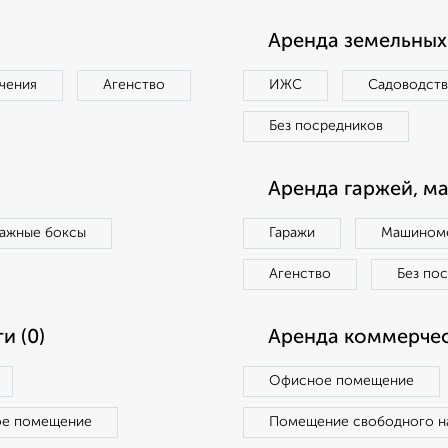
Аренда земельных 
чения
Агенство
ИЖС
Садоводст
Без посредников
Аренда гаржей, м
ражные боксы
Гаражи
Машиноме
Агенство
Без по
и (0)
Аренда коммерчес
Офисное помещение
ое помещение
Помещение свободного н