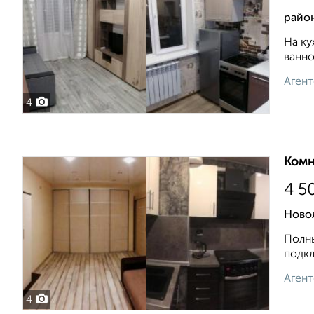
райо
На ку
ванно
Агент
4
Комн
4 5
Ново
Полны
подкл
Агент
4