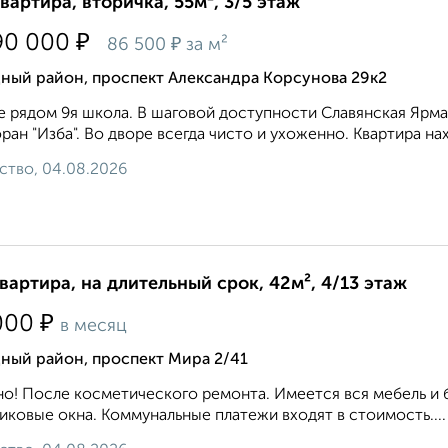
квартира, вторичка, 55м², 3/5 этаж
₽
90 000
₽
86 500
за м²
ный район, проспект Александра Корсунова 29к2
е рядом 9я школа. В шаговой доступности Славянская Ярмарк
ран "Изба". Во дворе всегда чисто и ухоженно. Квартира нах
ство, 04.08.2026
квартира, на длительный срок, 42м², 4/13 этаж
₽
000
в месяц
ный район, проспект Мира 2/41
о! После косметического ремонта. Имеется вся мебель и 
иковые окна. Коммунальные платежи входят в стоимость....