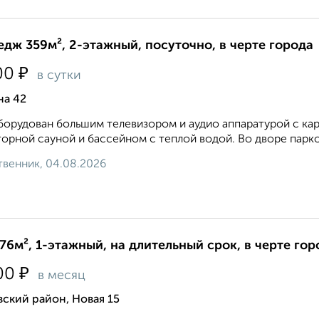
едж 359м², 2-этажный, посуточно, в черте города
₽
00
в сутки
на 42
борудован большим телевизором и аудио аппаратурой с ка
орной сауной и бассейном с теплой водой. Во дворе парков
венник, 04.08.2026
76м², 1-этажный, на длительный срок, в черте гор
₽
00
в месяц
ский район, Новая 15