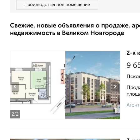
Производственное помещение
Свежие, новые объявления о продаже, а
недвижимость в Великом Новгороде
2-к 
9 6
Псков
‹
›
Прода
площа
Агент
2
/2