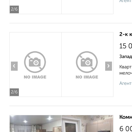
Агент
2
/6
2-к 
15 
Запа
‹
›
Кварт
мелоч
Агент
2
/6
Комн
6 0