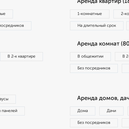
Аренда квартир (1
ные
1‑комнатные
2‑к
посредников
На длительный срок
Аренда комнат (80
В 2‑к квартире
В общежитии
В 2
Без посредников
Аренда домов, дач
аусы
п панелей
Дома
Дачи
Без посредников