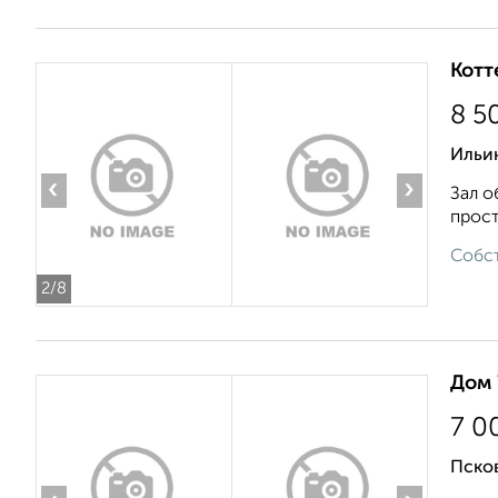
Котт
8 5
Ильи
‹
›
Зал о
прост
Собст
2
/8
Дом 
7 0
Псков