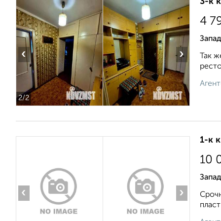
3-к 
4 7
Запад
‹
›
Так ж
ресто
Агент
2
/2
1-к 
10 
Запад
‹
›
Срочн
пласт