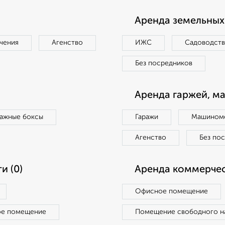
Аренда земельных 
чения
Агенство
ИЖС
Садоводст
Без посредников
Аренда гаржей, м
ражные боксы
Гаражи
Машиноме
Агенство
Без по
и (0)
Аренда коммерчес
Офисное помещение
ое помещение
Помещение свободного н