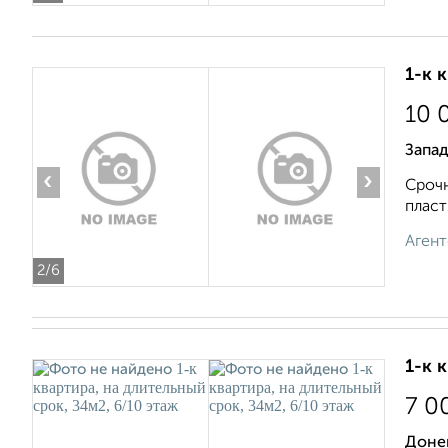
1-к 
10 
Запа
‹
›
Срочн
пласт
Агент
2
/6
1-к 
7 0
Доне