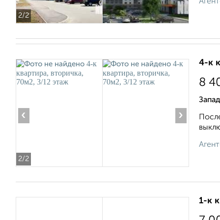
Агент
2
/2
4-к 
8 4
Запад
‹
›
Пoсле
выклю
Агент
2
/2
1-к 