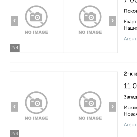
7 0
Пско
‹
›
Кварт
Нацио
Агент
2
/4
2-к 
11 
Запад
‹
›
Исклю
Новая
Агент
2
/3