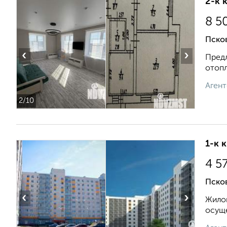
2-к 
8 5
Псков
‹
›
Предл
отопл
Агент
2
/10
1-к 
4 5
Псков
‹
›
Жилой
осуще