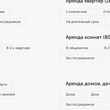
Аренда квартир (1
ные
1‑комнатные
2‑к
посредников
На длительный срок
Аренда комнат (80
В 2‑к квартире
В общежитии
В 2
Без посредников
Аренда домов, дач
аусы
п панелей
Дома
Дачи
Без посредников