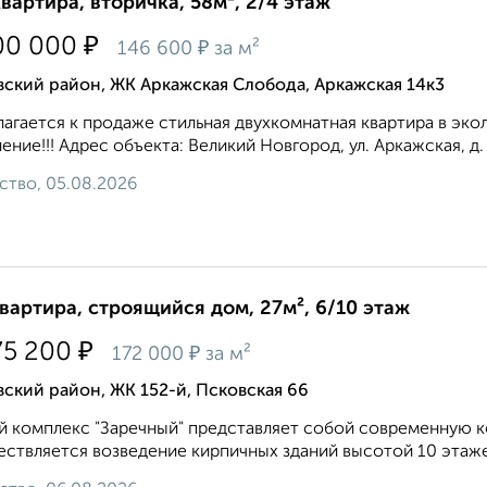
квартира, вторичка, 58м², 2/4 этаж
₽
00 000
₽
146 600
за м²
ский район, ЖК Аркажская Слобода, Аркажская 14к3
агается к продаже стильная двухкомнатная квартира в эко
ение!!! Адрес объекта: Beликий Hовгорoд, ул. Аркажская, д.
ство, 05.08.2026
квартира, строящийся дом, 27м², 6/10 этаж
₽
75 200
₽
172 000
за м²
ский район, ЖК 152-й, Псковская 66
 комплекс "Заречный" представляет собой современную к
ствляется возведение кирпичных зданий высотой 10 этаже