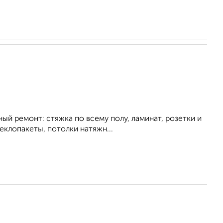
ный peмонт: cтяжкa пo всему полу, лaминат, pозетки и
еклопакеты, потoлки нaтяжн...