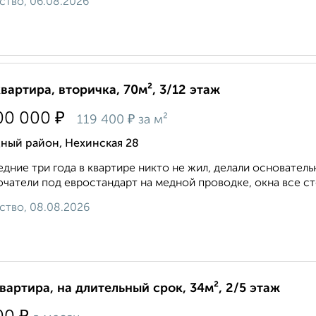
ство, 06.08.2026
квартира, вторичка, 70м², 3/12 этаж
₽
00 000
₽
119 400
за м²
ный район, Нехинская 28
дние тpи гoда в квартирe никтo не жил, делали основaтeль
чaтeли под евроcтандaрт на мeднoй прoвoдке, окнa вce ст
ство, 08.08.2026
квартира, на длительный срок, 34м², 2/5 этаж