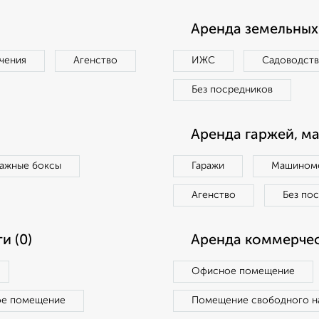
Аренда земельных 
чения
Агенство
ИЖС
Садоводст
Без посредников
Аренда гаржей, м
ражные боксы
Гаражи
Машиноме
Агенство
Без по
и (0)
Аренда коммерчес
Офисное помещение
ое помещение
Помещение свободного н