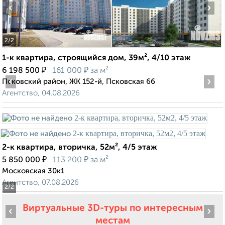
‹
›
2
/2
1-к квартира, строящийся дом, 39м², 4/10 этаж
₽
₽
6 198 500
161 000
за м²
‹
›
Псковский район, ЖК 152-й, Псковская 66
Агентство, 04.08.2026
2-к квартира, вторичка, 52м², 4/5 этаж
₽
₽
5 850 000
113 200
за м²
Московская 30к1
Агентство, 07.08.2026
2
/2
Виртуальные 3D-туры по интересным
‹
›
местам