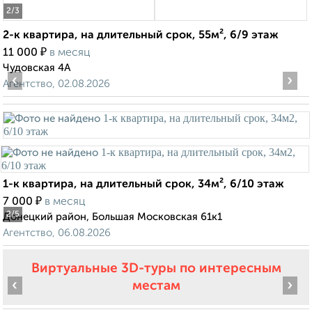
2
/3
2-к квартира, на длительный срок, 55м², 6/9 этаж
₽
11 000
в месяц
Чудовская 4А
‹
›
Агентство, 02.08.2026
1-к квартира, на длительный срок, 34м², 6/10 этаж
₽
7 000
в месяц
2
/5
Донецкий район, Большая Московская 61к1
Агентство, 06.08.2026
Виртуальные 3D-туры по интересным
‹
›
местам