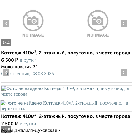
‹
›
2
/11
Коттедж 410м², 2-этажный, посуточно, в черте города
₽
6 500
в сутки
Молотковская 31
‹
›
Собственник, 08.08.2026
Коттедж 410м², 2-этажный, посуточно, в черте города
₽
7 500
в сутки
2
/10
Мусы Джалиля-Духовская 7