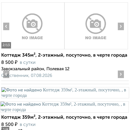
‹
›
2
/13
Коттедж 345м², 2-этажный, посуточно, в черте города
₽
8 500
в сутки
Завокзальный район, Полевая 12
‹
›
Собственник, 07.08.2026
Коттедж 359м², 2-этажный, посуточно, в черте города
₽
8 500
в сутки