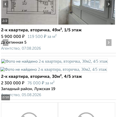
‹
›
2
/2
2-к квартира, вторичка, 49м², 1/5 этаж
₽
₽
5 900 000
119 500
за м²
‹
›
Десятинная 5
Агентство, 07.08.2026
2-к квартира, вторичка, 30м², 4/5 этаж
₽
₽
2 300 000
76 000
за м²
Западный район, Лужская 19
Агентство, 05.08.2026
2
/10