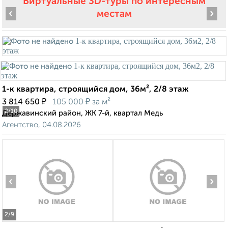
Виртуальные 3D-туры по интересным
‹
›
местам
1-к квартира, строящийся дом, 36м², 2/8 этаж
₽
₽
3 814 650
105 000
за м²
2
/10
Державинский район, ЖК 7-й, квартал Медь
Агентство, 04.08.2026
‹
›
2
/9