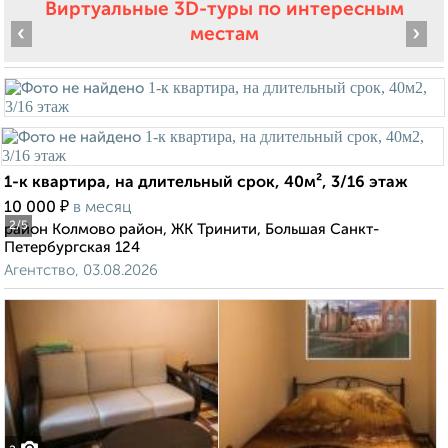
Виртуальные 3D-туры по интересным
‹
›
местам
1-к квартира, на длительный срок, 40м², 3/16 этаж
₽
10 000
в месяц
2
/5
район Колмово район, ЖК Тринити, Большая Санкт-
Петербургская 124
Агентство, 03.08.2026