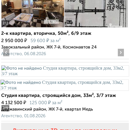
‹
›
2
/2
2-к квартира, вторичка, 50м², 6/9 этаж
₽
₽
2 950 000
59 600
за м²
Завокзальный район, ЖК 7-й, Космонавтов 24
‹
›
Агентство, 06.08.2026
Студия квартира, строящийся дом, 33м², 3/7 этаж
₽
₽
4 132 500
125 000
за м²
2
/9
Державинский район, ЖК 7-й, квартал Медь
Агентство, 01.08.2026