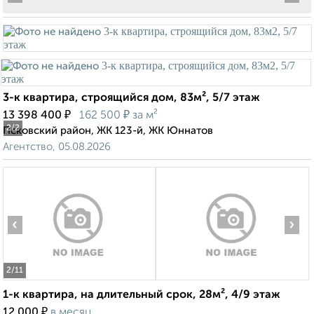
3-к квартира, строящийся дом, 83м², 5/7 этаж
₽
₽
13 398 400
162 500
за м²
2
/2
Псковский район, ЖК 123-й, ЖК Юннатов
Агентство, 05.08.2026
‹
›
2
/11
1-к квартира, на длительный срок, 28м², 4/9 этаж
₽
12 000
в месяц