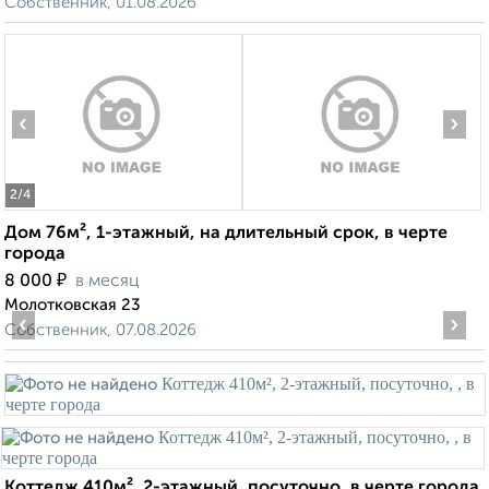
Собственник, 01.08.2026
‹
›
2
/4
Дом 76м², 1-этажный, на длительный срок, в черте
города
₽
8 000
в месяц
Молотковская 23
‹
›
Собственник, 07.08.2026
Коттедж 410м², 2-этажный, посуточно, в черте города