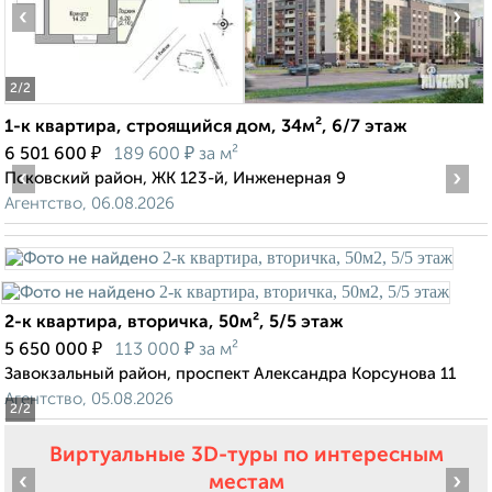
‹
›
2
/2
1-к квартира, строящийся дом, 34м², 6/7 этаж
₽
₽
6 501 600
189 600
за м²
‹
›
Псковский район, ЖК 123-й, Инженерная 9
Агентство, 06.08.2026
2-к квартира, вторичка, 50м², 5/5 этаж
₽
₽
5 650 000
113 000
за м²
Завокзальный район, проспект Александра Корсунова 11
Агентство, 05.08.2026
2
/2
Виртуальные 3D-туры по интересным
‹
›
местам