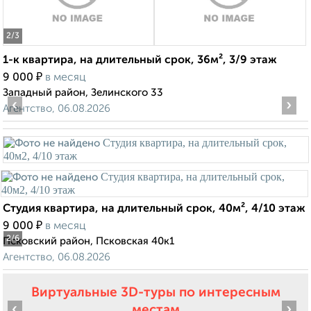
2
/3
1-к квартира, на длительный срок, 36м², 3/9 этаж
₽
9 000
в месяц
Западный район, Зелинского 33
‹
›
Агентство, 06.08.2026
Студия квартира, на длительный срок, 40м², 4/10 этаж
₽
9 000
в месяц
2
/6
Псковский район, Псковская 40к1
Агентство, 06.08.2026
Виртуальные 3D-туры по интересным
‹
›
местам