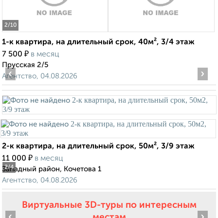
2
/10
1-к квартира, на длительный срок, 40м², 3/4 этаж
₽
7 500
в месяц
Прусская 2/5
‹
›
Агентство, 04.08.2026
2-к квартира, на длительный срок, 50м², 3/9 этаж
₽
11 000
в месяц
2
/4
Западный район, Кочетова 1
Агентство, 04.08.2026
Виртуальные 3D-туры по интересным
‹
›
местам