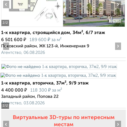
‹
›
2
/2
1-к квартира, строящийся дом, 34м², 6/7 этаж
₽
₽
6 501 600
189 600
за м²
‹
›
Псковский район, ЖК 123-й, Инженерная 9
Агентство, 06.08.2026
1-к квартира, вторичка, 37м², 9/9 этаж
₽
₽
4 400 000
118 300
за м²
Западный район, Попова 22
Агентство, 03.08.2026
2
/2
Виртуальные 3D-туры по интересным
‹
›
местам