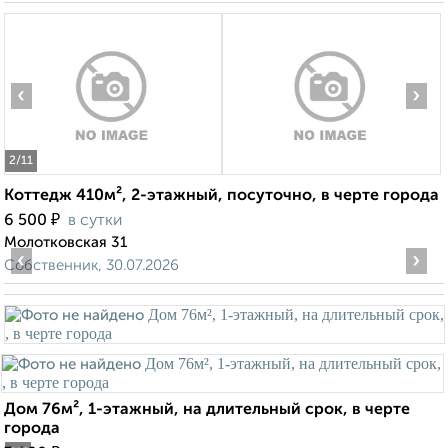
‹
›
2
/11
Коттедж 410м², 2-этажный, посуточно, в черте города
₽
6 500
в сутки
Молотковская 31
‹
›
Собственник, 30.07.2026
Дом 76м², 1-этажный, на длительный срок, в черте
города