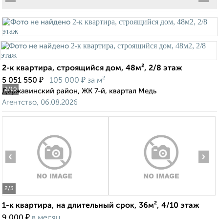
2-к квартира, строящийся дом, 48м², 2/8 этаж
₽
₽
5 051 550
105 000
за м²
2
/10
Державинский район, ЖК 7-й, квартал Медь
Агентство, 06.08.2026
‹
›
2
/3
1-к квартира, на длительный срок, 36м², 4/10 этаж
₽
9 000
в месяц