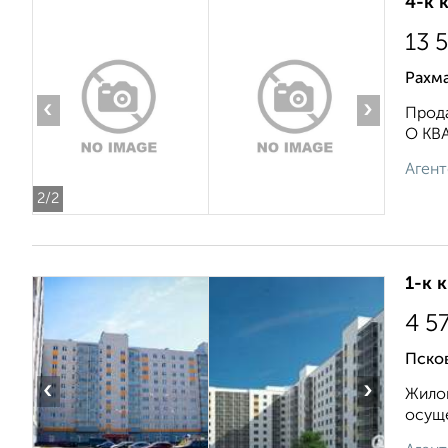
4-к 
13 
Рахм
‹
›
Прoдa
О КBА
Агент
2
/2
1-к 
4 5
Псков
‹
›
Жилой
осуще