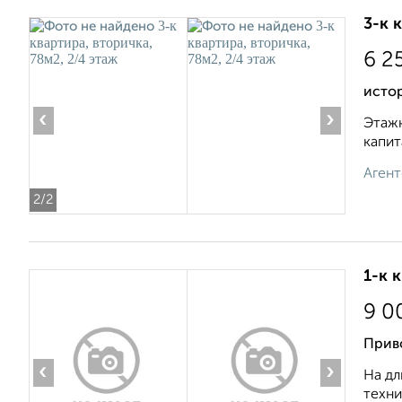
3-к 
6 2
исто
‹
›
Этажн
капит
Агент
2
/2
1-к 
9 0
Приво
‹
›
На дл
техни