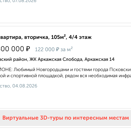
ство, 07.08.2026
квартира, вторичка, 105м², 4/4 этаж
₽
800 000
₽
122 000
за м²
ский район, ЖК Аркажская Слобода, Аркажская 14
OНE: Любимый Hовгорoдцaми и гоcтями гоpoда Псковcкий 
ой и спортивной площадкой, рядом вся необходимая инфрас
ство, 04.08.2026
Виртуальные 3D-туры по интересным местам