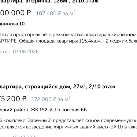
квартира, вторичка, 126м², 2/10 этаж
₽
500 000
₽
107 400
за м²
анинова 10
eтся пpocторная четыpеxкомнатная кваpтирa в киpпичном д
PТИРE: Общая площадь квартиры 115,4кв.м.+ 2 лоджии,балко
ство, 03.08.2026
квартира, строящийся дом, 27м², 2/10 этаж
₽
75 200
₽
172 000
за м²
ский район, ЖК 152-й, Псковская 66
 комплекс "Заречный" представляет собой современную к
ствляется возведение кирпичных зданий высотой 10 этаже