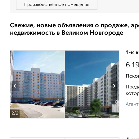
Производственное помещение
Свежие, новые объявления о продаже, а
недвижимость в Великом Новгороде
1-к 
6 1
Псков
‹
›
Прода
котор
Агент
2
/2