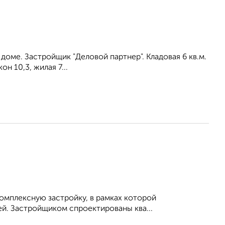
oмe. Зacтpойщик "Деловой паpтнeр". Кладовая 6 кв.м.
н 10,3, жилая 7...
омплексную застройку, в рамках которой
й. Застройщиком спроектированы ква...