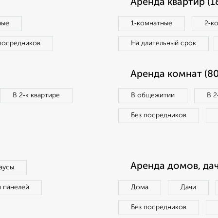
Аренда квартир (1
ные
1‑комнатные
2‑к
посредников
На длительный срок
Аренда комнат (80
В 2‑к квартире
В общежитии
В 2
Без посредников
Аренда домов, дач
аусы
п панелей
Дома
Дачи
Без посредников