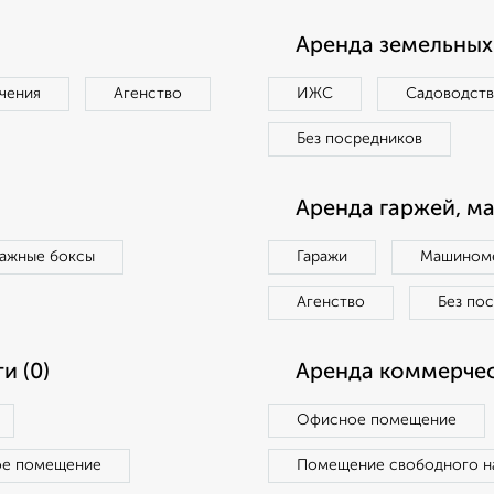
Аренда земельных 
чения
Агенство
ИЖС
Садоводст
Без посредников
Аренда гаржей, м
ражные боксы
Гаражи
Машиноме
Агенство
Без по
и (0)
Аренда коммерчес
Офисное помещение
ое помещение
Помещение свободного н