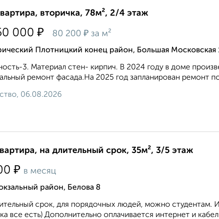
квартира, вторичка, 78м², 2/4 этаж
₽
50 000
₽
80 200
за м²
рический Плотницкий конец район, Большая Московская 
ость-3. Материал стен- кирпич. В 2024 году в доме произ
альный ремонт фасада.На 2025 год запланирован ремонт по
ство, 06.08.2026
квартира, на длительный срок, 35м², 3/5 этаж
₽
00
в месяц
кзальный район, Белова 8
ительный срок, для порядочных людей, можно студентам. 
ка все есть) Дополнительно оплачивается интернет и кабел