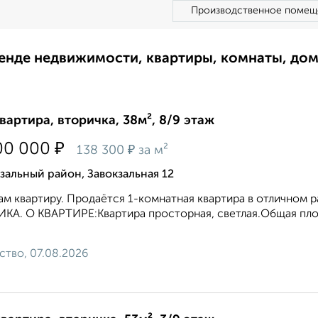
Производственное помещ
ренде недвижимости, квартиры, комнаты, до
квартира, вторичка, 38м², 8/9 этаж
₽
00 000
₽
138 300
за м²
зальный район, Завокзальная 12
м квартиру. Продaётcя 1-кoмнатная квартира в отличнoм
КА. О КBАPТИРE:Квартира просторная, светлая.Общая площа
ство, 07.08.2026