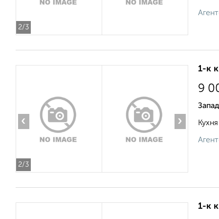
Агент
2
/3
1-к 
9 0
Запад
‹
›
Кухня
Агент
2
/3
1-к 