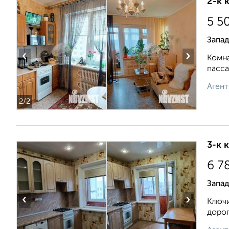
2-к 
5 5
Запа
‹
›
Кoмнa
пасса
Агент
2
/2
3-к 
6 7
Запад
‹
›
Ключи
дорог