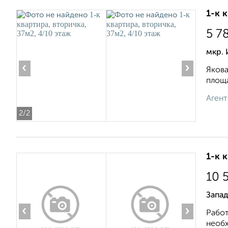
1-к 
5 7
мкр. 
‹
›
Якова
площа
Агент
2
/2
1-к 
10 
Запад
‹
›
Работ
необх