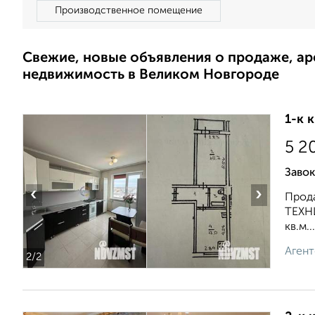
Производственное помещение
Свежие, новые объявления о продаже, а
недвижимость в Великом Новгороде
1-к 
5 2
Завок
‹
›
Прода
ТЕХНИ
кв.м...
Агент
2
/2