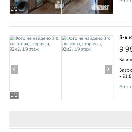
Агент
2
/2
3-к 
9 9
Завок
‹
›
Завок
- 91,
Агент
2
/2