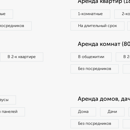
Аренда квартир (1
ные
1‑комнатные
2‑к
посредников
На длительный срок
Аренда комнат (80
В 2‑к квартире
В общежитии
В 2
Без посредников
Аренда домов, дач
аусы
п панелей
Дома
Дачи
Без посредников