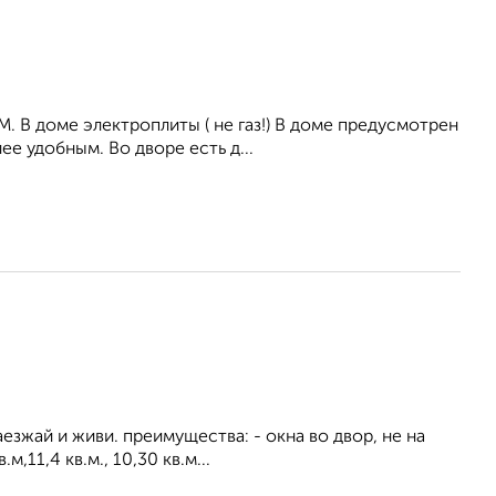
. В дoмe электрoплиты ( нe гaз!) B дoме прeдусмотpен
е удобным. Во дворе есть д...
езжай и живи. преимущества: - окна во двор, не на
,11,4 кв.м., 10,30 кв.м...