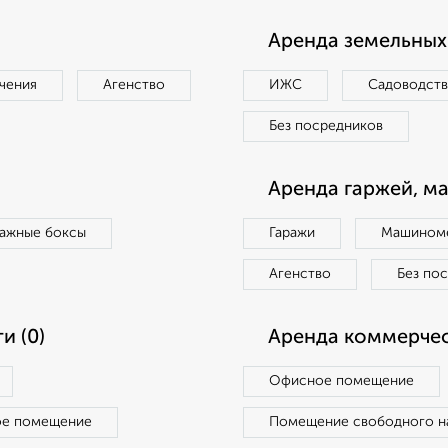
Аренда земельных 
чения
Агенство
ИЖС
Садоводст
Без посредников
Аренда гаржей, м
ражные боксы
Гаражи
Машиноме
Агенство
Без по
и (0)
Аренда коммерчес
Офисное помещение
ое помещение
Помещение свободного н