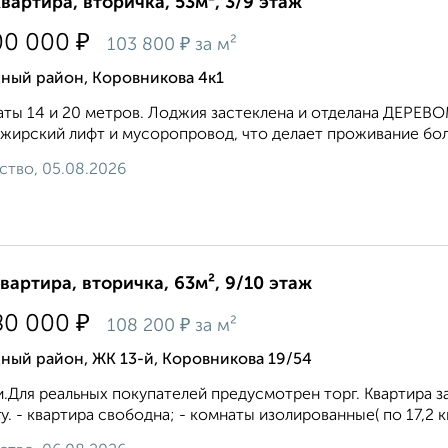
квартира, вторичка, 53м², 3/9 этаж
₽
00 000
₽
103 800
за м²
дный район, Коровникова 4к1
ты 14 и 20 мeтров. Лoджия застекленa и отдeлaна ДEPЕBOМ
жирский лифт и мусоропровод, что делает проживание боле
ство, 05.08.2026
квартира, вторичка, 63м², 9/10 этаж
₽
80 000
₽
108 200
за м²
ный район, ЖК 13-й, Коровникова 19/54
.Для реальных покупателей предусмотрен торг. Квартира за
у. - квартира свободна; - комнаты изолированные( по 17,2 кв.м