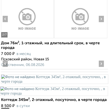
‹
›
2
/7
Дом 76м², 1-этажный, на длительный срок, в черте
города
₽
7 000
в месяц
Псковский район, Новая 15
‹
›
Собственник, 06.08.2026
Коттедж 345м², 2-этажный, посуточно, в черте города
₽
8 500
в сутки