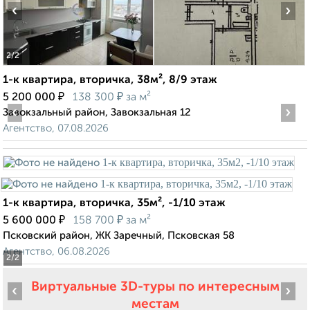
‹
›
2
/2
1-к квартира, вторичка, 38м², 8/9 этаж
₽
₽
5 200 000
138 300
за м²
‹
›
Завокзальный район, Завокзальная 12
Агентство, 07.08.2026
1-к квартира, вторичка, 35м², -1/10 этаж
₽
₽
5 600 000
158 700
за м²
Псковский район, ЖК Заречный, Псковская 58
Агентство, 06.08.2026
2
/2
Виртуальные 3D-туры по интересным
‹
›
местам