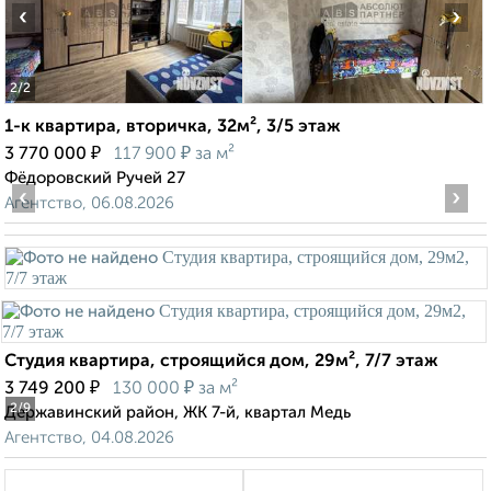
‹
›
2
/2
1-к квартира, вторичка, 32м², 3/5 этаж
₽
₽
3 770 000
117 900
за м²
Фёдоровский Ручей 27
‹
›
Агентство, 06.08.2026
Студия квартира, строящийся дом, 29м², 7/7 этаж
₽
₽
3 749 200
130 000
за м²
2
/9
Державинский район, ЖК 7-й, квартал Медь
Агентство, 04.08.2026