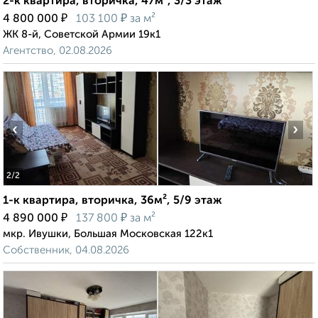
2-к квартира, вторичка, 47м², 3/3 этаж
₽
₽
4 800 000
103 100
за м²
ЖК 8-й, Советской Армии 19к1
Агентство, 02.08.2026
‹
›
2
/2
1-к квартира, вторичка, 36м², 5/9 этаж
₽
₽
4 890 000
137 800
за м²
мкр. Ивушки, Большая Московская 122к1
Собственник, 04.08.2026