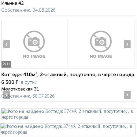
Ильина 42
Собственник, 04.08.2026
‹
›
2
/11
Коттедж 410м², 2-этажный, посуточно, в черте города
₽
6 500
в сутки
Молотковская 31
‹
›
Собственник, 30.07.2026