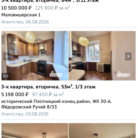
3-к квартира, вторичка, 84м², 3/11 этаж
₽
₽
10 500 000
125 800
за м²
Маловишерская 1
Агентство, 06.08.2026
‹
›
2
/2
3-к квартира, вторичка, 53м², 1/3 этаж
₽
₽
5 198 000
97 400
за м²
исторический Плотницкий конец район, ЖК 30-й,
Фёдоровский Ручей 8/33
Агентство, 03.08.2026