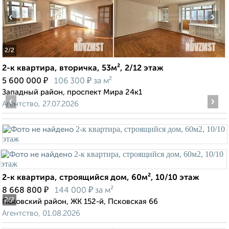
‹
›
2
/2
2-к квартира, вторичка, 53м², 2/12 этаж
₽
₽
5 600 000
106 300
за м²
Западный район, проспект Мира 24к1
‹
›
Агентство, 27.07.2026
2-к квартира, строящийся дом, 60м², 10/10 этаж
₽
₽
8 668 800
144 000
за м²
2
/2
Псковский район, ЖК 152-й, Псковская 66
Агентство, 01.08.2026