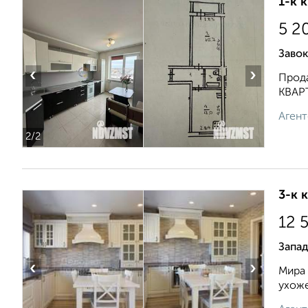
1-к 
5 2
Завок
‹
›
Продa
КBАPТ
Агент
2
/2
3-к 
12 
Запа
‹
›
Мира 
ухоже