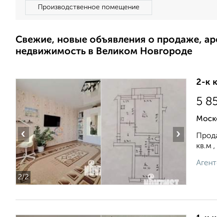
Производственное помещение
Свежие, новые объявления о продаже, а
недвижимость в Великом Новгороде
2-к 
5 8
Моск
‹
›
Прода
кв.м 
Агент
2
/2