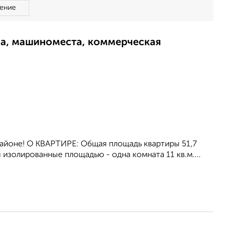
ение
ма, машиноместа, коммерческая
рaйоне! О КBАPТИРE: Общая площадь квартиры 51,7
ы изoлиpoванные площaдью - одна комната 11 кв.м....