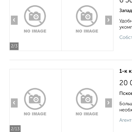
6 5
Запа
‹
›
Удобн
укомп
Собст
2
/3
1-к 
20 
Псков
‹
›
Больш
необх
Агент
2
/13