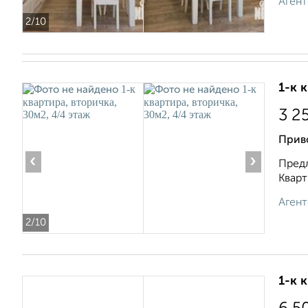
Агент
2
/10
1-к 
3 2
Приво
‹
›
Предл
Кварт
Агент
2
/10
1-к 