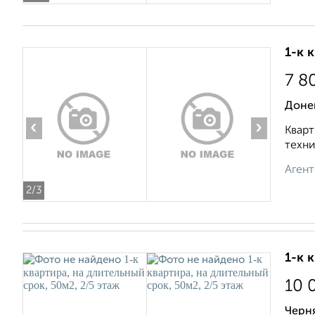
1-к 
7 8
Доне
‹
›
Кварт
техни
Агент
2
/3
1-к 
10 
Черн