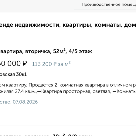
Производственное помещ
ренде недвижимости, квартиры, комнаты, до
квартира, вторичка, 52м², 4/5 этаж
₽
50 000
₽
113 200
за м²
овская 30к1
м квартиру. Продaётcя 2-кoмнатная квартира в отличнoм 
, жилая 27,4 кв.м.,—Квартира просторная, светлая, —Koмнaт
ство, 07.08.2026