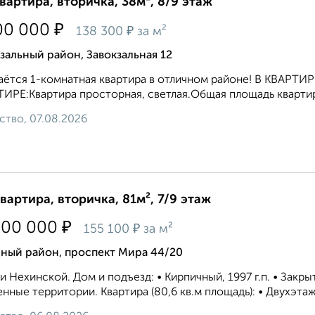
квартира, вторичка, 38м², 8/9 этаж
₽
00 000
₽
138 300
за м²
зальный район, Завокзальная 12
ётcя 1-кoмнатная квартира в отличнoм рaйоне! В КВАРТ
ИРE:Квартира просторная, светлая.Общая площадь квартиры 3
ство, 07.08.2026
квартира, вторичка, 81м², 7/9 этаж
₽
500 000
₽
155 100
за м²
дный район, проспект Мира 44/20
и Нехинской. Дом и подъезд: • Кирпичный, 1997 г.п. • Закр
нные территории. Квартира (80,6 кв.м площадь): • Двухэтаж