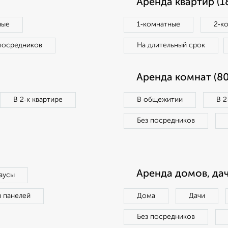
Аренда квартир (1
ные
1‑комнатные
2‑к
посредников
На длительный срок
Аренда комнат (80
В 2‑к квартире
В общежитии
В 2
Без посредников
Аренда домов, дач
аусы
п панелей
Дома
Дачи
Без посредников