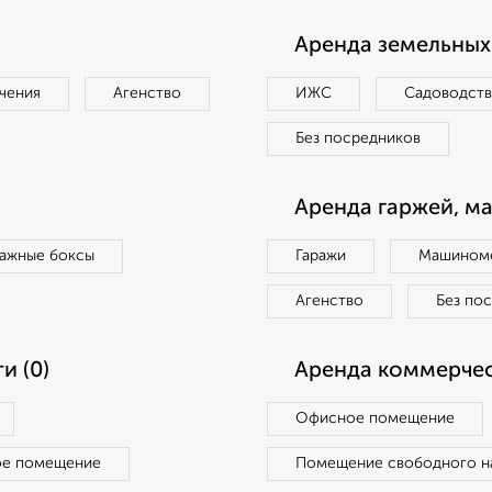
Аренда земельных 
чения
Агенство
ИЖС
Садоводст
Без посредников
Аренда гаржей, м
ражные боксы
Гаражи
Машиноме
Агенство
Без по
и (0)
Аренда коммерчес
Офисное помещение
ое помещение
Помещение свободного н