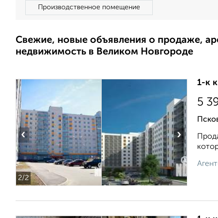
Производственное помещение
Свежие, новые объявления о продаже, а
недвижимость в Великом Новгороде
1-к 
5 3
Псков
‹
›
Прода
котор
Агент
2
/2