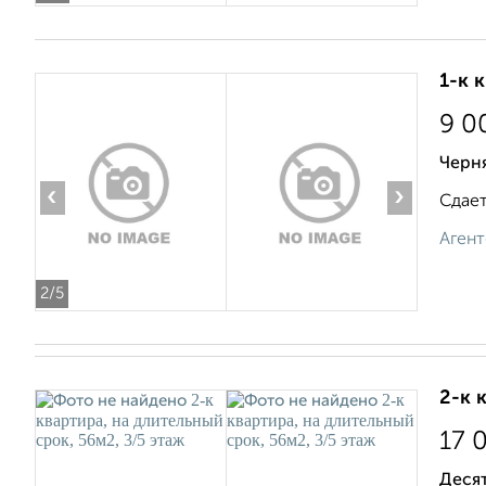
1-к 
9 0
Черн
‹
›
Сдает
Агент
2
/5
2-к 
17 
Деся