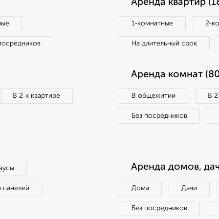
Аренда квартир (1
ные
1‑комнатные
2‑к
посредников
На длительный срок
Аренда комнат (80
В 2‑к квартире
В общежитии
В 2
Без посредников
Аренда домов, дач
аусы
п панелей
Дома
Дачи
Без посредников