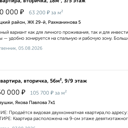
квартира, вторичка, 18м², 3/5 этаж
₽
50 000
₽
63 200
за м²
кий район, ЖК 29-й, Рахманинова 5
ный вариант как для личного проживания, так и для инвест
 — удобно зонируется на спальную и рабочую зону. Большо
венник, 05.08.2026
квартира, вторичка, 56м², 9/9 этаж
₽
50 000
₽
105 700
за м²
ушки, Якова Павлова 7к1
Е: Продаётся видовая двухкомнатная квартира,по адресу:г
ИРЕ: Каартира расположена на 9-ом этаже девятиэтажного 