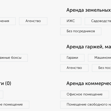
Аренда земельных 
чения
Агенство
ИЖС
Садоводст
Без посредников
Аренда гаржей, м
ражные боксы
Гаражи
Машиноме
Агенство
Без по
и (0)
Аренда коммерчес
Офисное помещение
ое помещение
Помещение свободного н