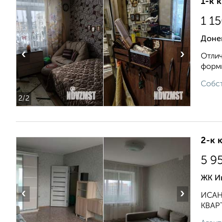
1-к 
1 1
Донец
‹
›
Отлич
формы
Собст
2
/2
2-к 
5 9
ЖК Ив
‹
›
ИСАНИ
КВАРТ