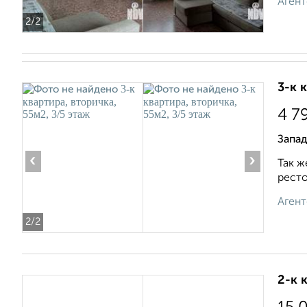
Агент
2
/2
3-к 
4 7
Запад
‹
›
Так ж
ресто
Агент
2
/2
2-к 