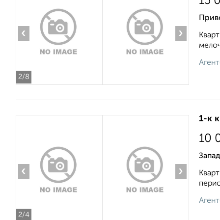
15 
Прив
‹
›
Кварт
мелоч
Агент
2
/8
1-к 
10 
Запад
‹
›
Кварт
перио
Агент
2
/4