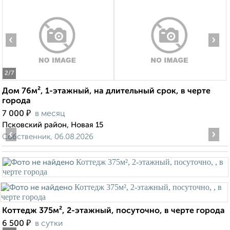
‹
›
2
/7
Дом 76м², 1-этажный, на длительный срок, в черте
города
₽
7 000
в месяц
Псковский район, Новая 15
‹
›
Собственник, 06.08.2026
Коттедж 375м², 2-этажный, посуточно, в черте города
₽
6 500
в сутки