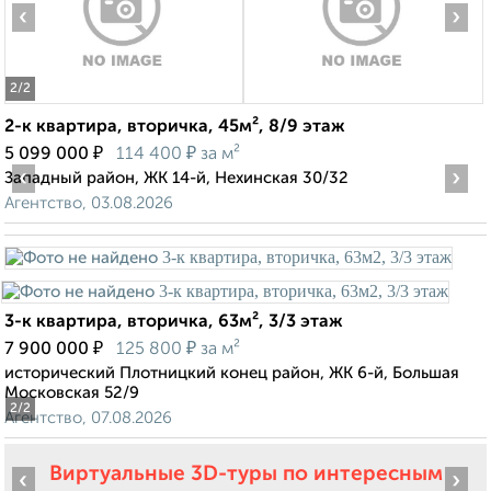
‹
›
2
/2
2-к квартира, вторичка, 45м², 8/9 этаж
₽
₽
5 099 000
114 400
за м²
‹
›
Западный район, ЖК 14-й, Нехинская 30/32
Агентство, 03.08.2026
3-к квартира, вторичка, 63м², 3/3 этаж
₽
₽
7 900 000
125 800
за м²
исторический Плотницкий конец район, ЖК 6-й, Большая
Московская 52/9
2
/2
Агентство, 07.08.2026
Виртуальные 3D-туры по интересным
‹
›