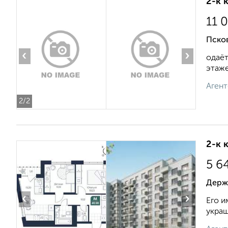
2-к 
11 
Пско
‹
›
одаёт
этаже.
Агент
2
/2
2-к 
5 6
Держа
‹
›
Его и
украш