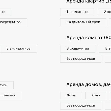
Аренда квартир (1
ные
1‑комнатные
2‑к
посредников
На длительный срок
Аренда комнат (80
В 2‑к квартире
В общежитии
В 2
Без посредников
Аренда домов, дач
аусы
п панелей
Дома
Дачи
Без посредников