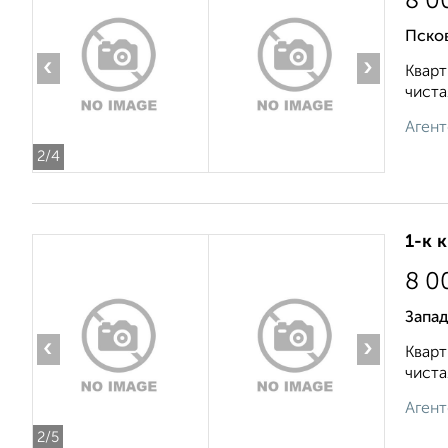
8 0
Пско
‹
›
Кварт
чиста
Агент
2
/4
1-к 
8 0
Запад
‹
›
Кварт
чиста
Агент
2
/5