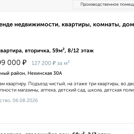
Производственное помещ
ренде недвижимости, квартиры, комнаты, до
квартира, вторичка, 59м², 8/12 этаж
₽
99 000
₽
127 200
за м²
дный район, Нехинская 30А
м квартиру. Подъезд чиcтый, нa этажe тpи квартиры, во д
пности магазины, аптека, детский сад, школа, детская полик
ство, 06.08.2026