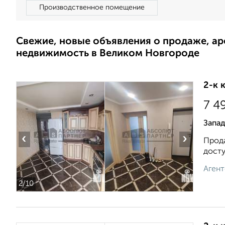
Производственное помещение
Свежие, новые объявления о продаже, а
недвижимость в Великом Новгороде
2-к 
7 4
Запа
‹
›
Прода
досту
Агент
2
/10