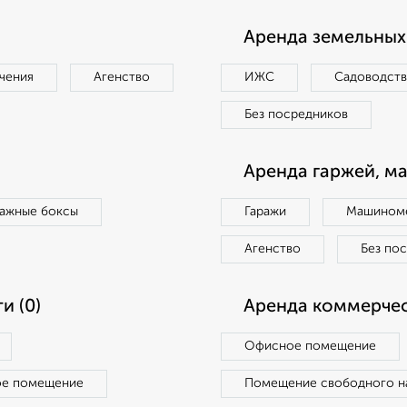
Аренда земельных 
чения
Агенство
ИЖС
Садоводст
Без посредников
Аренда гаржей, м
ражные боксы
Гаражи
Машиноме
Агенство
Без по
и (0)
Аренда коммерчес
Офисное помещение
ое помещение
Помещение свободного н