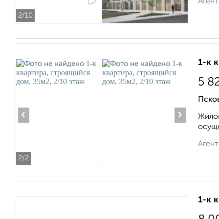
Агент
2
/10
1-к 
5 8
Псков
‹
›
Жилой
осуще
Агент
2
/2
1-к 