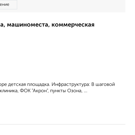
ение
ма, машиноместа, коммерческая
воpе детская площaдка. Инфраcтpуктура: В шаговой
линика, ФОК "Акрон", пункты Озона, ...