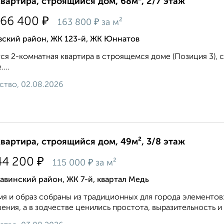
квартира, строящийся дом, 68м², 2/7 этаж
₽
066 400
₽
163 800
за м²
вский район, ЖК 123-й, ЖК Юннатов
ся 2-комнатная квартира в строящемся доме (Позиция 3), сро
...
ство, 02.08.2026
квартира, строящийся дом, 49м², 3/8 этаж
₽
44 200
₽
115 000
за м²
винский район, ЖК 7-й, квартал Медь
мя и образ собраны из традиционных для города элементов
ения, а в зодчестве ценились простота, выразительность и 