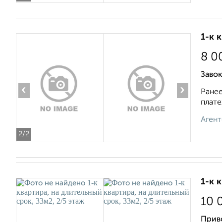
1-к 
8 0
Завок
‹
›
Ранее
плате
Агент
2
/2
1-к 
10 
Прив