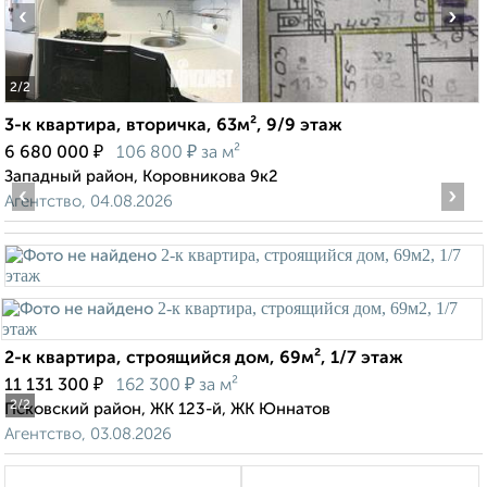
‹
›
2
/2
3-к квартира, вторичка, 63м², 9/9 этаж
₽
₽
6 680 000
106 800
за м²
Западный район, Коровникова 9к2
‹
›
Агентство, 04.08.2026
2-к квартира, строящийся дом, 69м², 1/7 этаж
₽
₽
11 131 300
162 300
за м²
2
/2
Псковский район, ЖК 123-й, ЖК Юннатов
Агентство, 03.08.2026