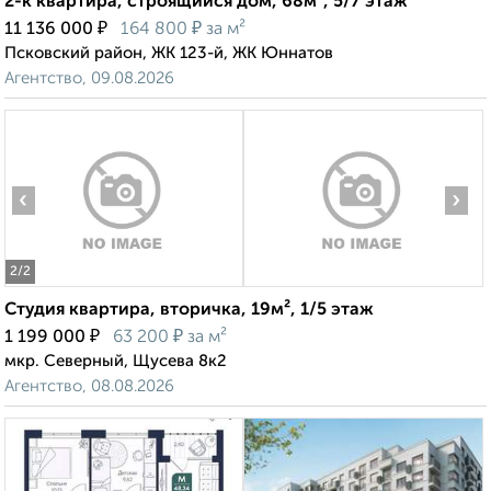
2-к квартира, строящийся дом, 68м², 5/7 этаж
₽
₽
11 136 000
164 800
за м²
Псковский район, ЖК 123-й, ЖК Юннатов
Агентство, 09.08.2026
‹
›
2
/2
Студия квартира, вторичка, 19м², 1/5 этаж
₽
₽
1 199 000
63 200
за м²
мкр. Северный, Щусева 8к2
Агентство, 08.08.2026