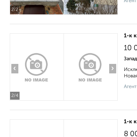
Агент
2
/2
1-к 
10 
Запад
‹
›
Исклю
Новая
Агент
2
/4
1-к 
8 0