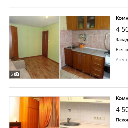
Комн
4 5
Запад
Вся н
Агент
3
Комн
4 5
Псков