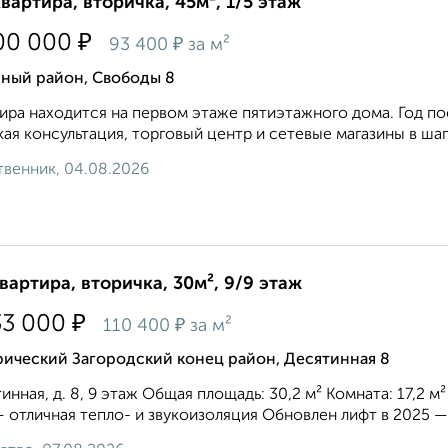
квартира, вторичка, 45м², 1/5 этаж
₽
00 000
₽
93 400
за м²
дный район, Свободы 8
ира находится на первом этаже пятиэтажного дома. Год по
ая консультация, торговый центр и сетевые магазины в шаг
венник, 04.08.2026
квартира, вторичка, 30м², 9/9 этаж
₽
33 000
₽
110 400
за м²
рический Загородский конец район, Десятинная 8
инная, д. 8, 9 этаж Общая площадь: 30,2 м² Комната: 17,2 м
 отличная тепло- и звукоизоляция Обновлен лифт в 2025 —