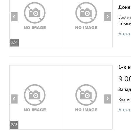
Доне
‹
›
Сдает
семьи
Агент
2
/4
1-к 
9 0
Запад
‹
›
Кухня
Агент
2
/3