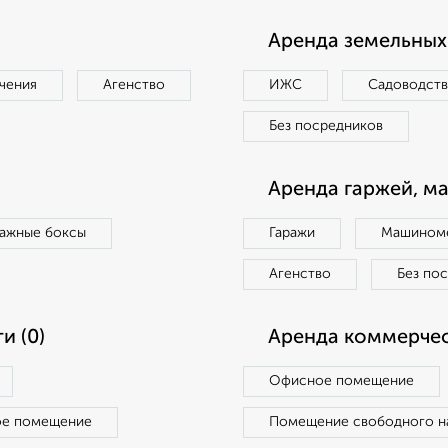
Аренда земельных 
чения
Агенство
ИЖС
Садоводст
Без посредников
Аренда гаржей, м
ражные боксы
Гаражи
Машиноме
Агенство
Без по
и (0)
Аренда коммерчес
Офисное помещение
ое помещение
Помещение свободного н