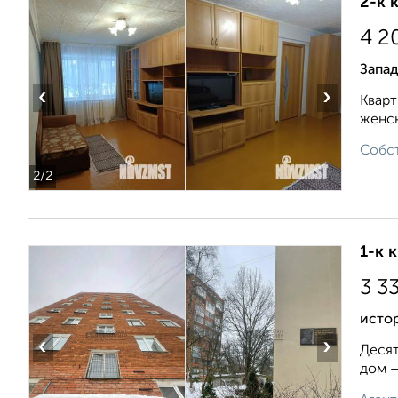
2-к 
4 2
Запа
‹
›
Кварт
женск
Собст
2
/2
1-к 
3 3
исто
‹
›
Десят
дом —