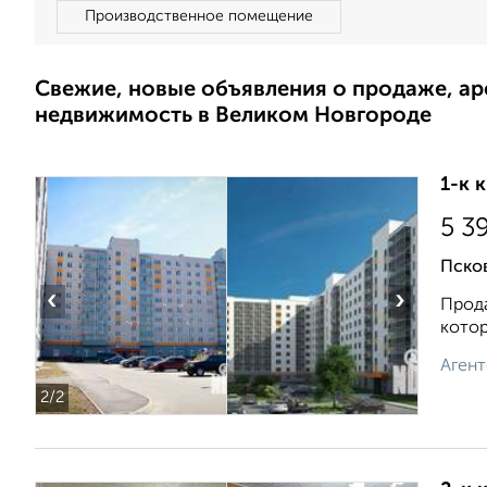
Производственное помещение
Свежие, новые объявления о продаже, а
недвижимость в Великом Новгороде
1-к 
5 3
Псков
‹
›
Прода
котор
Агент
2
/2