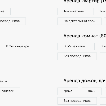
Аренда квартир (1
ные
1‑комнатные
2‑к
посредников
На длительный срок
Аренда комнат (80
В 2‑к квартире
В общежитии
В 2
Без посредников
Аренда домов, дач
аусы
п панелей
Дома
Дачи
Без посредников