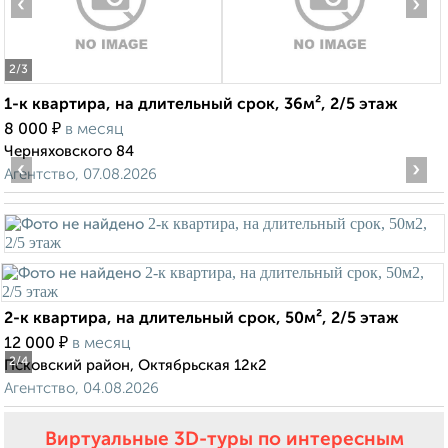
‹
›
2
/3
1-к квартира, на длительный срок, 36м², 2/5 этаж
₽
8 000
в месяц
Черняховского 84
‹
›
Агентство, 07.08.2026
2-к квартира, на длительный срок, 50м², 2/5 этаж
₽
12 000
в месяц
2
/4
Псковский район, Октябрьская 12к2
Агентство, 04.08.2026
Виртуальные 3D-туры по интересным