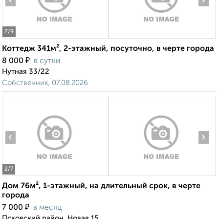
‹
›
2
/9
Коттедж 341м², 2-этажный, посуточно, в черте города
₽
8 000
в сутки
Нутная 33/22
Собственник, 07.08.2026
‹
›
2
/7
Дом 76м², 1-этажный, на длительный срок, в черте
города
₽
7 000
в месяц
Псковский район, Новая 15