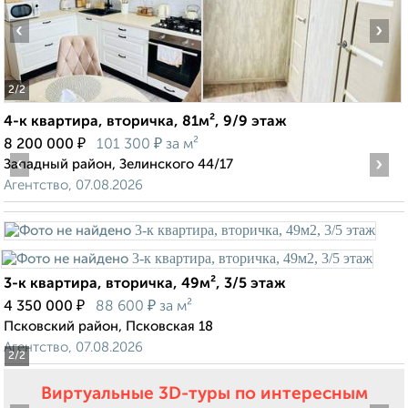
‹
›
2
/2
4-к квартира, вторичка, 81м², 9/9 этаж
₽
₽
8 200 000
101 300
за м²
‹
›
Западный район, Зелинского 44/17
Агентство, 07.08.2026
3-к квартира, вторичка, 49м², 3/5 этаж
₽
₽
4 350 000
88 600
за м²
Псковский район, Псковская 18
Агентство, 07.08.2026
2
/2
Виртуальные 3D-туры по интересным