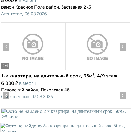
₽
5 000
в месяц
район Красное Поле район, Заставная 2к3
Агентство, 06.08.2026
‹
›
2
/4
1-к квартира, на длительный срок, 35м², 4/9 этаж
₽
6 000
в месяц
Псковский район, Псковская 46
‹
›
Собственник, 07.08.2026