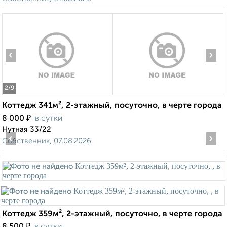
‹
›
2
/9
Коттедж 341м², 2-этажный, посуточно, в черте города
₽
8 000
в сутки
Нутная 33/22
‹
›
Собственник, 07.08.2026
Коттедж 359м², 2-этажный, посуточно, в черте города
₽