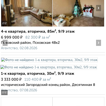
‹
›
2
/2
4-к квартира, вторичка, 85м², 9/9 этаж
₽
₽
6 999 000
82 300
за м²
‹
›
Псковский район, Псковская 48к2
Агентство, 02.08.2026
1-к квартира, вторичка, 30м², 9/9 этаж
₽
₽
3 333 000
110 400
за м²
исторический Загородский конец район, Десятинная 8
Агентство, 07.08.2026
2
/2