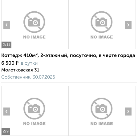
‹
›
2
/11
Коттедж 410м², 2-этажный, посуточно, в черте города
₽
6 500
в сутки
Молотковская 31
Собственник, 30.07.2026
‹
›
2
/9