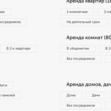
Аренда квартир (1
ные
1‑комнатные
2‑к
посредников
На длительный срок
Аренда комнат (80
В 2‑к квартире
В общежитии
В 2
Без посредников
Аренда домов, дач
аусы
п панелей
Дома
Дачи
Без посредников