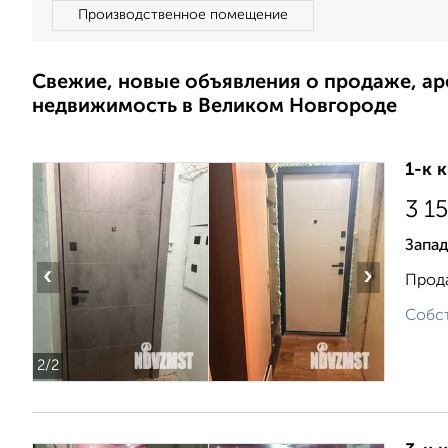
Производственное помещение
Свежие, новые объявления о продаже, а
недвижимость в Великом Новгороде
1-к 
3 1
Запад
‹
›
Прода
Собст
2
/2