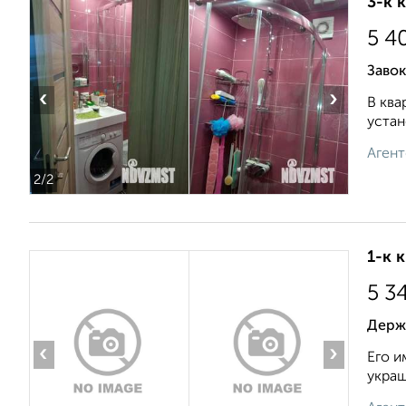
3-к 
5 4
Завок
‹
›
В ква
устан
Агент
2
/2
1-к 
5 3
Держа
‹
›
Его и
украш