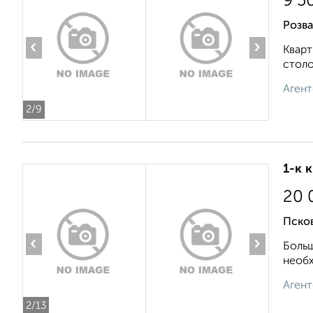
9 5
Розва
‹
›
Кварт
столо
Агент
2
/9
1-к 
20 
Псков
‹
›
Больш
необх
Агент
2
/13