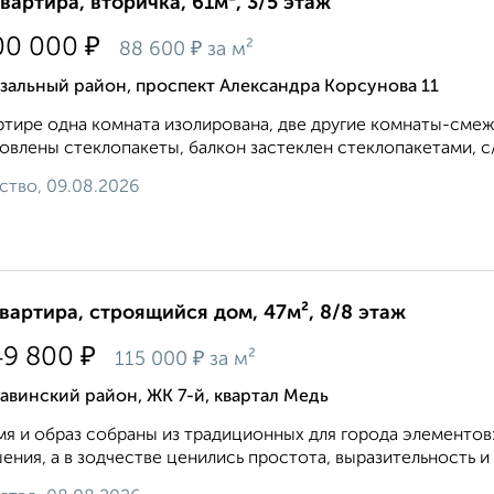
квартира, вторичка, 61м², 3/5 этаж
₽
00 000
₽
88 600
за м²
зальный район, проспект Александра Корсунова 11
ртире одна комната изолирована, две другие комнаты-смеж
овлены стеклопакеты, балкон застеклен стеклопакетами, с
ство, 09.08.2026
квартира, строящийся дом, 47м², 8/8 этаж
₽
49 800
₽
115 000
за м²
винский район, ЖК 7-й, квартал Медь
мя и образ собраны из традиционных для города элементов
ения, а в зодчестве ценились простота, выразительность и 