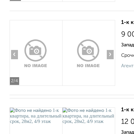
1-к 
9 0
Запа
‹
›
Срочн
Агент
2
/4
1-к 
12 
Запад