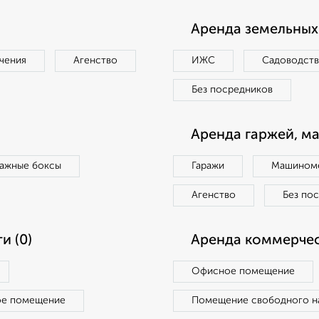
Аренда земельных 
чения
Агенство
ИЖС
Садоводст
Без посредников
Аренда гаржей, м
ражные боксы
Гаражи
Машиноме
Агенство
Без по
и (0)
Аренда коммерчес
Офисное помещение
ое помещение
Помещение свободного н