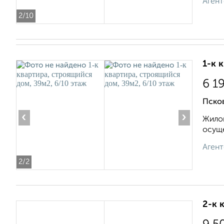
Агент
2
/10
1-к 
6 1
Псков
‹
›
Жилой
осуще
Агент
2
/2
2-к 