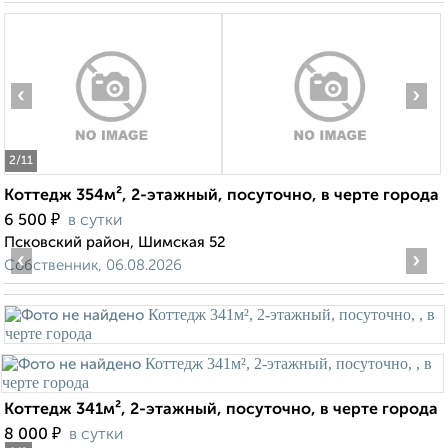
‹
›
2
/11
Коттедж 354м², 2-этажный, посуточно, в черте города
₽
6 500
в сутки
Псковский район, Шимская 52
‹
›
Собственник, 06.08.2026
Коттедж 341м², 2-этажный, посуточно, в черте города
₽
8 000
в сутки