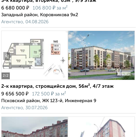
3-к квартира, вторичка, 63м², 9/9 этаж
₽
₽
6 680 000
106 800
за м²
Западный район, Коровникова 9к2
Агентство, 04.08.2026
‹
›
2
/2
2-к квартира, строящийся дом, 56м², 4/7 этаж
₽
₽
9 656 500
172 500
за м²
Псковский район, ЖК 123-й, Инженерная 9
Агентство, 30.07.2026