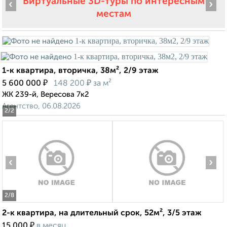
Виртуальные 3D-туры по интересным
‹
›
местам
1-к квартира, вторичка, 38м², 2/9 этаж
₽
₽
5 600 000
148 200
за м²
ЖК 239-й, Вересова 7к2
Агентство, 06.08.2026
2
/2
‹
›
2
/8
2-к квартира, на длительный срок, 52м², 3/5 этаж
₽
15 000
в месяц