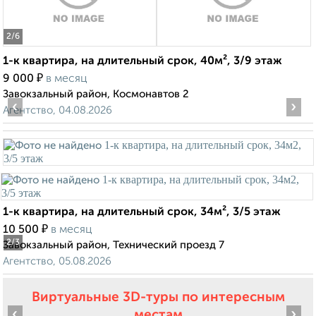
2
/6
1-к квартира, на длительный срок, 40м², 3/9 этаж
₽
9 000
в месяц
Завокзальный район, Космонавтов 2
‹
›
Агентство, 04.08.2026
1-к квартира, на длительный срок, 34м², 3/5 этаж
₽
10 500
в месяц
2
/3
Завокзальный район, Технический проезд 7
Агентство, 05.08.2026
Виртуальные 3D-туры по интересным
‹
›
местам