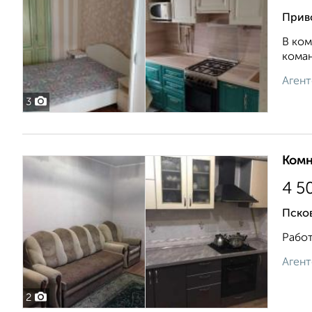
Прив
В ком
коман
Агент
3
Комн
4 5
Псков
Работ
Агент
2