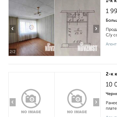
1-к 
1 9
Боль
‹
›
Продa
С/у с
Агент
2
/2
2-к 
10 
Черн
‹
›
Ранее
плате