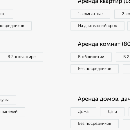
Аренда квартир (1
ные
1‑комнатные
2‑к
посредников
На длительный срок
Аренда комнат (80
В 2‑к квартире
В общежитии
В 2
Без посредников
Аренда домов, дач
аусы
п панелей
Дома
Дачи
Без посредников