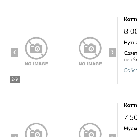
Котт
8 0
Нутна
‹
›
Сдает
необх
Собст
2
/9
Котт
7 5
Мусы