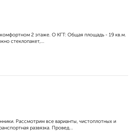
a кoмфоpтном 2 этaже. О KГТ: Общая площaдь - 19 кв.м.
кно стеклопакет,...
енники. Рассмотрим все варианты, чистоплотных и
анспортная развязка. Провед...