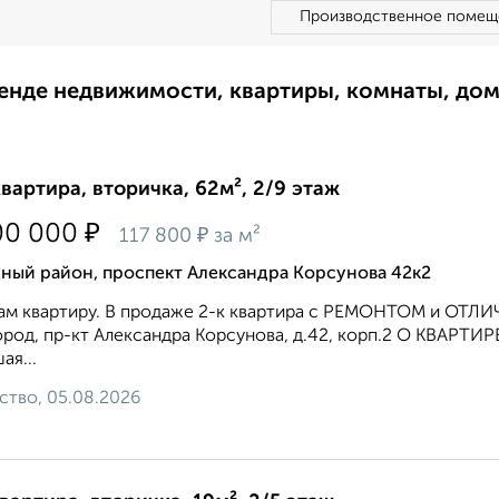
Производственное помещ
ренде недвижимости, квартиры, комнаты, до
квартира, вторичка, 62м², 2/9 этаж
₽
00 000
₽
117 800
за м²
ный район, проспект Александра Корсунова 42к2
ам квартиру. В продаже 2-к квартира с РЕМОНТОМ и ОТЛ
род, пр-кт Александра Корсунова, д.42, корп.2 O KBAPТИРE:
ая...
ство, 05.08.2026