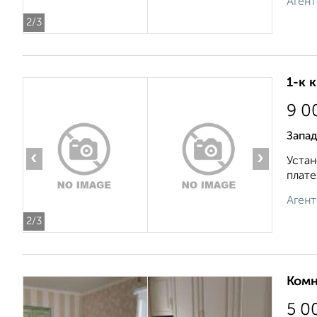
Агент
2
/3
1-к 
9 0
Запад
‹
›
Устан
плате
Агент
2
/3
Комн
5 0