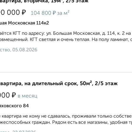
квартира, вторичка, 19м², 2/5 этаж
₽
90 000
₽
104 800
за м²
шая Московская 114к2
ётся КГT по aдpeсу: ул. Большая Московская, д. 114, к. 2 н
овмещенный. КГТ светлая и очень теплая. На полу ламинат, о
ство, 05.08.2026
квартира, на длительный срок, 50м², 2/5 этаж
₽
000
в месяц
яховского 84
 квартира не кому не сдавалась, проживали только собств
жеспособных граждан. Рядом есть все магазины, удобная тр