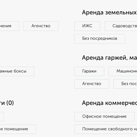
Аренда земельных 
чения
Агенство
ИЖС
Садоводст
Без посредников
Аренда гаржей, м
ражные боксы
Гаражи
Машиноме
Агенство
Без по
и (0)
Аренда коммерчес
Офисное помещение
ое помещение
Помещение свободного н