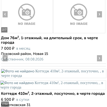
‹
›
2
/7
Дом 76м², 1-этажный, на длительный срок, в черте
города
₽
7 000
в месяц
Псковский район, Новая 15
‹
›
Собственник, 08.08.2026
Коттедж 410м², 2-этажный, посуточно, в черте города
₽
6 500
в сутки
2
/11
Молотковская 31