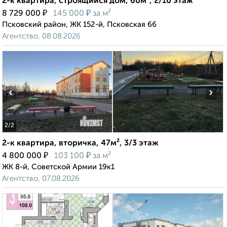
2-к квартира, строящийся дом, 60м², 2/10 этаж
₽
₽
8 729 000
145 000
за м²
Псковский район, ЖК 152-й, Псковская 66
Агентство, 08.08.2026
‹
›
2
/2
2-к квартира, вторичка, 47м², 3/3 этаж
₽
₽
4 800 000
103 100
за м²
ЖК 8-й, Советской Армии 19к1
Агентство, 07.08.2026