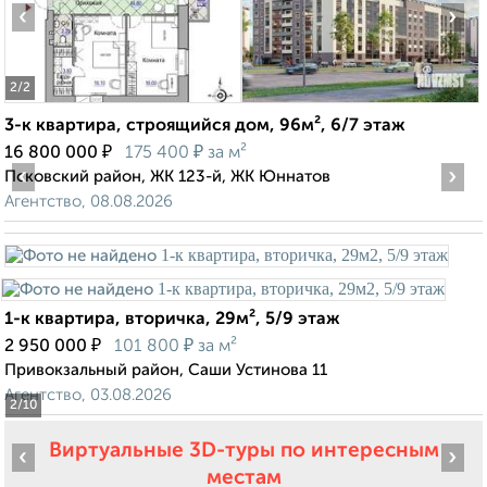
‹
›
2
/2
3-к квартира, строящийся дом, 96м², 6/7 этаж
₽
₽
16 800 000
175 400
за м²
‹
›
Псковский район, ЖК 123-й, ЖК Юннатов
Агентство, 08.08.2026
1-к квартира, вторичка, 29м², 5/9 этаж
₽
₽
2 950 000
101 800
за м²
Привокзальный район, Саши Устинова 11
Агентство, 03.08.2026
2
/10
Виртуальные 3D-туры по интересным
‹
›
местам