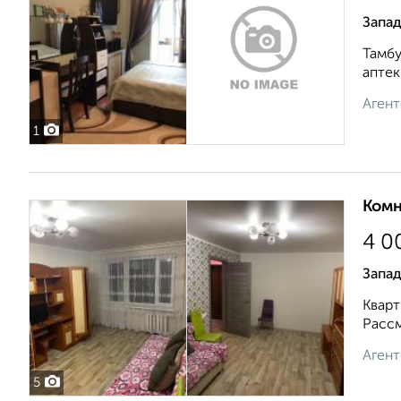
Запад
Тамбу
аптек
Агент
1
Комн
4 0
Запа
Кварт
Рассм
Агент
5