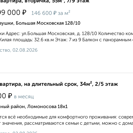
квартира, вторичка, 55м², 7/9 этаж
₽
99 000
₽
146 600
за м²
вушки, Большая Московская 128/10
и Адрес: ул.Большая Московская, д. 128/10 Количество ком
Жилая площадь: 32.6 кв.м Этаж: 7 из 9 Балкон с панорамным 
ство, 02.08.2026
квартира, на длительный срок, 34м², 2/5 этаж
₽
00
в месяц
дный район, Ломоносова 18к1
ся всё необходимые для комфортного проживания: соврем
 значения, рассматриваются семьи с детьми, можно с дома