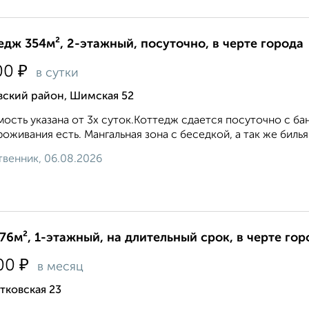
едж 354м², 2-этажный, посуточно, в черте города
₽
00
в сутки
вский район, Шимская 52
ость указана от 3х суток.Коттедж сдается посуточно с б
роживания есть. Мангальная зона с беседкой, а так же бильяр
венник, 06.08.2026
76м², 1-этажный, на длительный срок, в черте гор
₽
00
в месяц
тковская 23