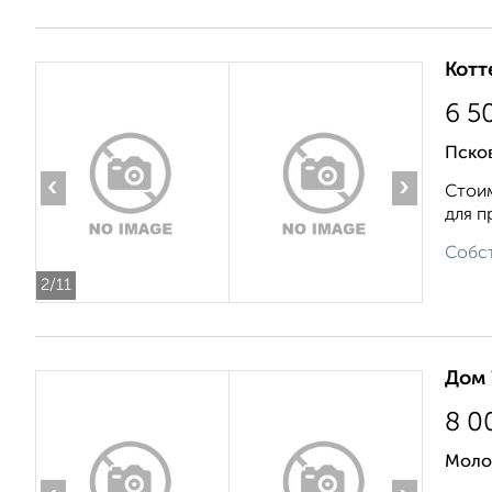
Котт
6 5
Пско
‹
›
Стоим
для п
Собст
2
/11
Дом 
8 0
Моло