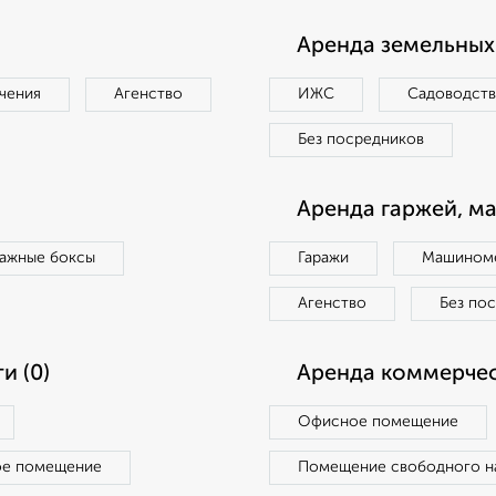
Аренда земельных 
чения
Агенство
ИЖС
Садоводст
Без посредников
Аренда гаржей, м
ражные боксы
Гаражи
Машиноме
Агенство
Без по
и (0)
Аренда коммерчес
Офисное помещение
ое помещение
Помещение свободного н