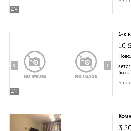
Агент
2
/4
1-к 
10 
Ново
‹
›
ается
бытов
Агент
2
/4
Комн
3 5