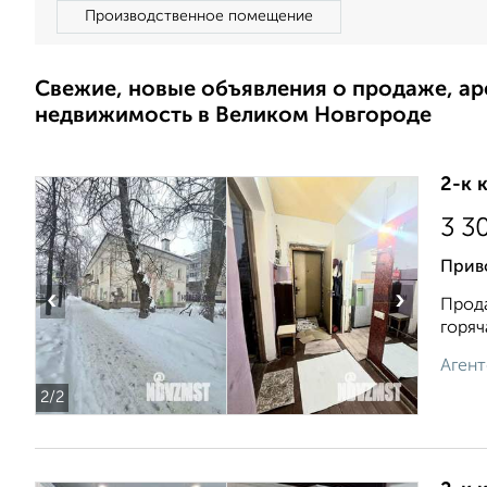
Производственное помещение
Свежие, новые объявления о продаже, а
недвижимость в Великом Новгороде
2-к 
3 3
Приво
‹
›
Прода
горяч
Агент
2
/2