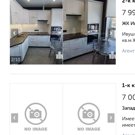
2-к 
7 9
ЖК И
‹
›
Ивушк
кв.м 
Агент
2
/10
1-к 
7 0
Запа
‹
›
Имеет
имеет