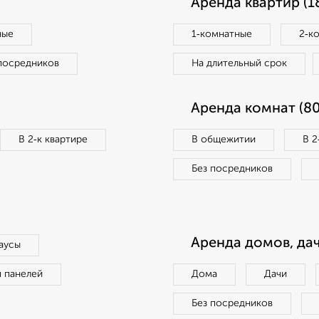
Аренда квартир (1
ные
1‑комнатные
2‑к
посредников
На длительный срок
Аренда комнат (80
В 2‑к квартире
В общежитии
В 2
Без посредников
Аренда домов, дач
аусы
п панелей
Дома
Дачи
Без посредников